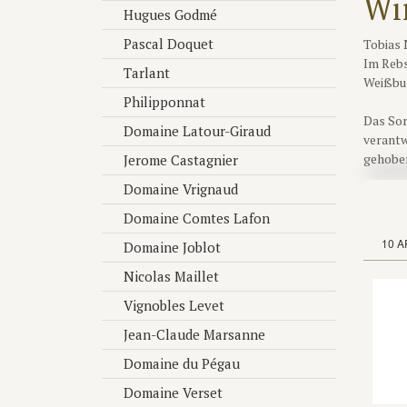
Wi
Hugues Godmé
Pascal Doquet
Tobias 
Im Rebs
Tarlant
Weißbur
Philipponnat
Das Sor
Domaine Latour-Giraud
verantw
gehoben
Jerome Castagnier
Scheure
Domaine Vrignaud
Barriqu
guten J
Domaine Comtes Lafon
10 A
Domaine Joblot
Tobias 
wollen 
Nicolas Maillet
aber gu
Vignobles Levet
redukti
Jean-Claude Marsanne
Kurzum,
Domaine du Pégau
zeigen 
vermute
Domaine Verset