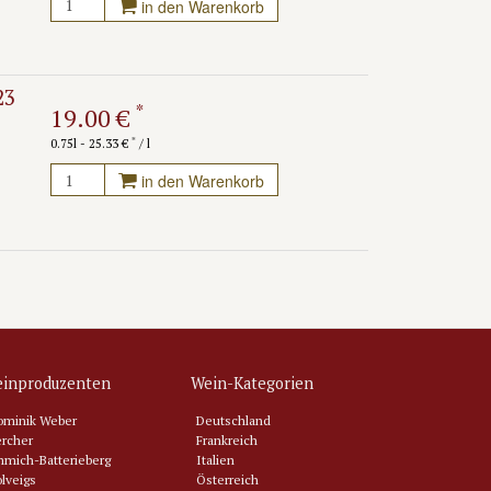
in den Warenkorb
23
*
19.00 €
*
0.75l - 25.33 €
/ l
in den Warenkorb
inproduzenten
Wein-Kategorien
ominik Weber
Deutschland
rcher
Frankreich
mich-Batterieberg
Italien
lveigs
Österreich