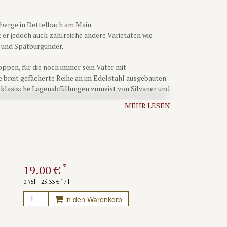
iberge in Dettelbach am Main.
 er jedoch auch zahlreiche andere Varietäten wie
s und Spätburgunder.
oppen, für die noch immer sein Vater mit
ne breit gefächerte Reihe an im Edelstahl ausgebauten
 klasische Lagenabfüllungen zumeist von Silvaner und
e der Name vermuten lässt allesamt in Tonneaux oder
MEHR LESEN
Vollhefe reifen dürfen. Leider entstehen sie auch in
 nicht....
n stilistischen Ansatz, seine "Holznägel" können und
wenig bis keine "deutsche" Frucht, eine stets spürbare
gen Hefelager. Ihr Charakter ist zudem nie modisch
*
19.00 €
nten Welt der Naturweine denken.
*
0.75l - 25.33 €
/ l
ranken-Programms, denn bereits seine "Stahlnägel"
in den Warenkorb
angesichts der moderaten Preise nur allzu leicht