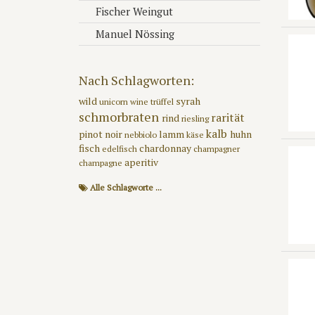
Fischer Weingut
Manuel Nössing
Nach Schlagworten:
wild
syrah
unicorn wine
trüffel
schmorbraten
rarität
rind
riesling
kalb
pinot noir
lamm
huhn
nebbiolo
käse
fisch
chardonnay
edelfisch
champagner
aperitiv
champagne
Alle Schlagworte ...