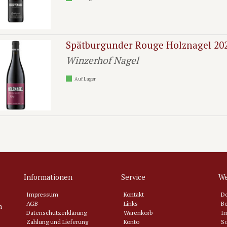
Spätburgunder Rouge Holznagel 20
Winzerhof Nagel
Auf Lager
Informationen
Service
We
Impressum
Kontakt
D
AGB
Links
Be
n
Datenschutzerklärung
Warenkorb
Im
Zahlung und Lieferung
Konto
So