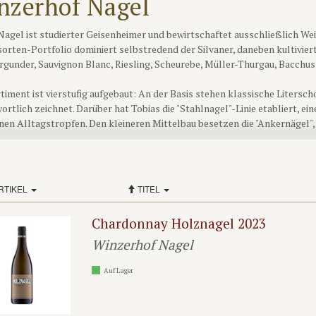
nzerhof Nagel
Nagel ist studierter Geisenheimer und bewirtschaftet ausschließlich We
orten-Portfolio dominiert selbstredend der Silvaner, daneben kultiviert
gunder, Sauvignon Blanc, Riesling, Scheurebe, Müller-Thurgau, Bacchu
timent ist vierstufig aufgebaut: An der Basis stehen klassische Litersch
ortlich zeichnet. Darüber hat Tobias die "Stahlnagel"-Linie etabliert, ei
en Alltagstropfen. Den kleineren Mittelbau besetzen die "Ankernägel",
be. Die Spitze der Pyramide bilden die Weine der "Holznagel"-Linie, wi
es gereifte Tropfen mit Reserve-Charakter, die bis zu zwei Jahren auf der 
ahrgängen nur in homöpathischen Mengen und in allen anderen überhaupt
RTIKEL
TITEL
"Tobi" Nagel verfolgt gerade bei diesen Spitzenweinen einen sehr eigene
gewisse Anleihen bei den Weinen des Jura gar nicht verhehlen: Sie zeigen 
Chardonnay Holznagel 2023
t eingebundene Eichenprägung und immer sehr deutliche Spuren vom lan
v, feine Spuren von Oxidation lassen manchmal gar an Vertreter der bu
Winzerhof Nagel
 das gesamte Sortiment von Tobi ist eine klare Bereicherung unseres F
Auf Lager
Charakter und sind alles andere als gewöhliche Terassenweine, wie man 
n könnte...