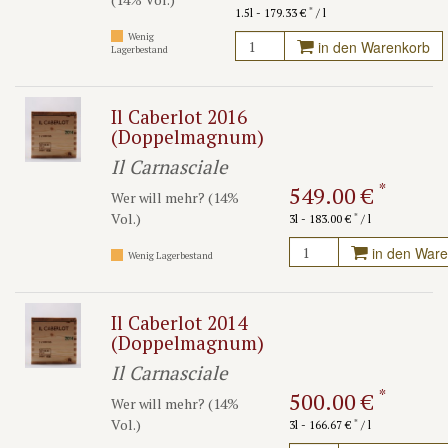
*
1.5l - 179.33 €
/ l
Wenig
in den Warenkorb
Lagerbestand
Il Caberlot 2016
(Doppelmagnum)
Il Carnasciale
*
549.00 €
Wer will mehr? (14%
Vol.)
*
3l - 183.00 €
/ l
in den War
Wenig Lagerbestand
Il Caberlot 2014
(Doppelmagnum)
Il Carnasciale
*
500.00 €
Wer will mehr? (14%
Vol.)
*
3l - 166.67 €
/ l