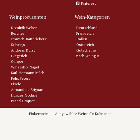
Pinterest
Weinproduzenten
Wein-Kategorien
Dominik Weber
Deutschland
Bercher
Frankreich
Immich-Batterieberg
Italien
Solveigs
Österreich
Andreas Durst
Gutscheine
Giegerich
nach Weingut
Olinger
Winzerhof Nagel
Karl-Hermann Milch
Felix Peters
Eisele
Armand de Brignac
Hugues Godmé
Pascal Doquet
Tarlant
Philipponnat
Finkenweine – Ausgewählte Weine für Kulinarier
Domaine Latour-Giraud
Jerome Castagnier
Domaine Vrignaud
Domaine Comtes Lafon