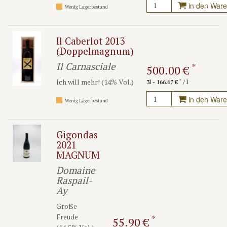
in den War
Wenig Lagerbestand
Il Caberlot 2013
(Doppelmagnum)
Il Carnasciale
*
500.00 €
Ich will mehr! (14% Vol.)
*
3l - 166.67 €
/ l
in den War
Wenig Lagerbestand
Gigondas
2021
MAGNUM
Domaine
Raspail-
Ay
Große
Freude
*
55.90 €