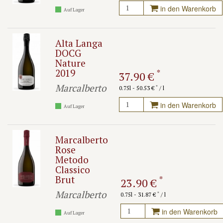
in den Warenkorb
Auf Lager
Alta Langa
DOCG
Nature
2019
*
37.90 €
Marcalberto
*
0.75l - 50.53 €
/ l
in den Warenkorb
Auf Lager
Marcalberto
Rose
Metodo
Classico
Brut
*
23.90 €
Marcalberto
*
0.75l - 31.87 €
/ l
in den Warenkorb
Auf Lager