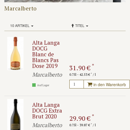
Marcalberto
10 ARTIKEL
TITEL
Alta Langa
DOCG
Blanc de
Blancs Pas
Dose 2019
*
31.90 €
Marcalberto
*
0.75l - 42.53 €
/ l
in den Warenkorb
Auf Lager
Alta Langa
DOCG Extra
Brut 2020
*
29.90 €
Marcalberto
*
0.75l - 39.87 €
/ l