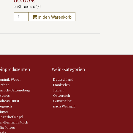
*
0.75l - 80.00 €
/ l
in den Warenkorb
inproduzenten
Wein-Kategorien
ominik Weber
Deutschland
rcher
Frankreich
mich-Batterieberg
Italien
lveigs
Österreich
dreas Durst
Gutscheine
egerich
nach Weingut
inger
nzerhof Nagel
rl-Hermann Milch
lix Peters
sele