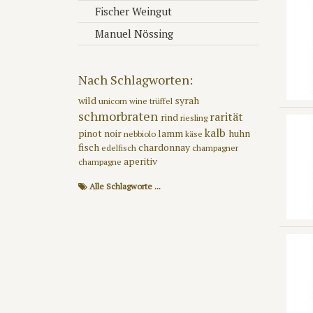
Fischer Weingut
seinen 
Zeit kl
Manuel Nössing
sind. A
alle We
vor Abl
Nach Schlagworten:
eines j
wild
syrah
Spitzen
unicorn wine
trüffel
schmorbraten
rarität
denn di
rind
riesling
hinaus.
kalb
pinot noir
lamm
huhn
nebbiolo
käse
wie sie
fisch
chardonnay
edelfisch
champagner
Zunächs
aperitiv
champagne
hat. Di
Alle Schlagworte ...
an eine
gertens
Knick d
einmal 
auf. Si
Jahrgän
robuste
Reifeze
gewisse