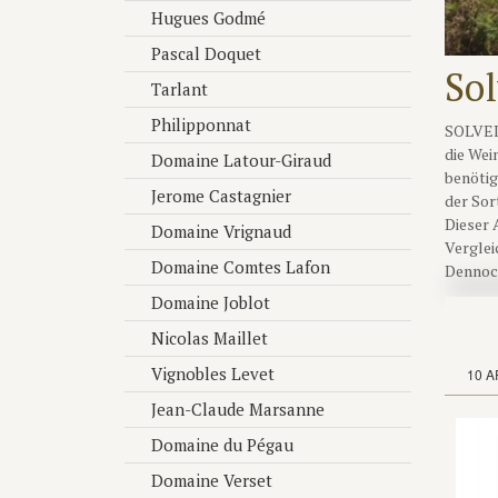
Hugues Godmé
Pascal Doquet
Sol
Tarlant
Philipponnat
SOLVEIG
die Wei
Domaine Latour-Giraud
benötig
Jerome Castagnier
der Sor
Dieser 
Domaine Vrignaud
Verglei
Domaine Comtes Lafon
Dennoch
ohnehin
Domaine Joblot
diese H
Nicolas Maillet
zu könn
Deutsch
Vignobles Levet
10 A
Jens He
Jean-Claude Marsanne
eines a
zu erfa
Domaine du Pégau
Seine B
Domaine Verset
urteuto