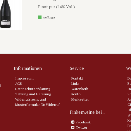
Pinot pur (14% Vol.)
Auf Lager
Informationen
Service
We
Impressum
Kontakt
D
AGB
Links
Be
n
Datenschutzerklärung
Warenkorb
Im
Zahlung und Lieferung
Konto
So
Widerrufsrecht und
Merkzettel
An
Musterformular für Widerruf
Gi
Ol
Finkenweine bei ...
Wi
Ka
Facebook
Fe
Twitter
Ei