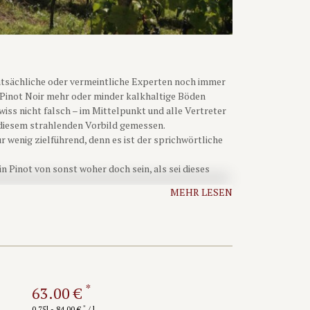
tsächliche oder vermeintliche Experten noch immer
 Pinot Noir mehr oder minder kalkhaltige Böden
iss nicht falsch – im Mittelpunkt und alle Vertreter
 diesem strahlenden Vorbild gemessen.
r wenig zielführend, denn es ist der sprichwörtliche
n Pinot von sonst woher doch sein, als sei dieses
ät. Nicht wenige Winzer, gerade hierzulande befeuern
MEHR LESEN
erzeugen suchen, ohne dies wie gesagt klar definieren
ssen Kreisen ein Makel, ohne dass auch dieses
mte Kollektion hat nicht den Anspruch, die Stilistik
ionell und großartig wie Burgund. Er ist nämlich viel
ich und erst recht nicht erstrebenswert wäre:
ischsten“ aller Untergründe, ist er doch
*
63.00 €
 sie denn in seinen Augen auch schmecken wie Weine
*
0.75l - 84.00 €
/ l