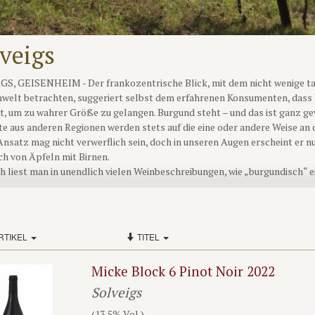
veigs
S, GEISENHEIM - Der frankozentrische Blick, mit dem nicht wenige ta
nwelt betrachten, suggeriert selbst dem erfahrenen Konsumenten, dass
t, um zu wahrer Größe zu gelangen. Burgund steht – und das ist ganz gew
te aus anderen Regionen werden stets auf die eine oder andere Weise an
Ansatz mag nicht verwerflich sein, doch in unseren Augen erscheint er nu
ch von Äpfeln mit Birnen.
 liest man in unendlich vielen Weinbeschreibungen, wie „burgundisch“ ei
 schwammige Attribut alleine eine brauchbare Aussage über seine Qualit
erangehensweise noch, indem sie ganz bewusst „burgundische“ Weine zu 
en. Wenn ein Spätburgunder zu „deutsch“ schmeckt, dann ist das in gewi
sein näher erläutert wird.
RTIKEL
TITEL
inemeyer von Solveigs ist definitiv keiner dieser Winzer, denn seine gesa
nderen Anbaugebiets zu imitieren, sei es auch noch so stilprägend, tradit
Micke Block 6 Pinot Noir 2022
hren und versiert, so dass er erkennt, dass so etwas schlicht nicht mögl
urgunder wachsen nämlich allesamt auf Schiefer, dem absolut „unburgund
Solveigs
nische Heimat der großen Rieslinge von Rhein und Mosel. Und so sollen
(13,5% Vol.)