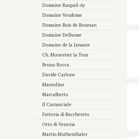
von Sch
Domaine Raspail-Ay
Eine Ne
Domaine Vendome
Höllenb
Domaine Bois de Boursan
Hochmit
war, is
Domaine Delhome
darüber
Domaine de la Janasse
verdien
die fol
Ch. Monestier la Tour
auszuba
Bruno Rocca
Jahre a
Daran, 
Davide Carlone
Kessele
Massolino
Rebfläc
bewirts
Marcalberto
bewusst
Il Carnasciale
vorhand
örtlich
Fattoria di Bacchereto
Hangnei
Orto di Venezia
Jahrgan
ausschl
Martin Muthenthaler
Spitzen