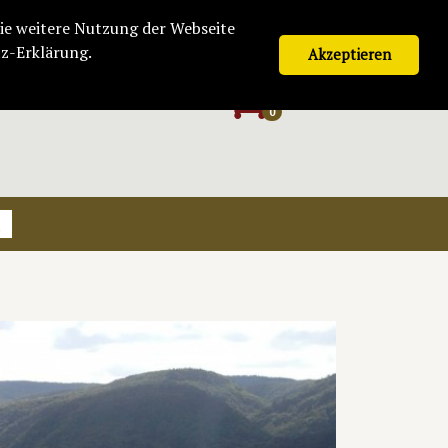
Ihr Konto bei Finkenweine
ie weitere Nutzung der Webseite
z-Erklärung.
Akzeptieren
Warenkorb
*
0.00 €
0