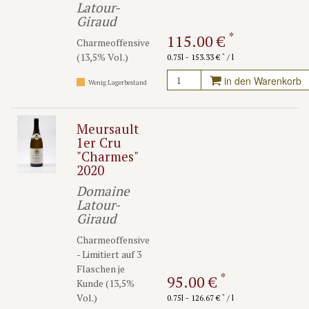
Latour-
Giraud
*
115.00 €
Charmeoffensive
(13,5% Vol.)
*
0.75l - 153.33 €
/ l
in den Warenkorb
Wenig Lagerbestand
Meursault
1er Cru
"Charmes"
2020
Domaine
Latour-
Giraud
Charmeoffensive
- Limitiert auf 3
Flaschen je
*
95.00 €
Kunde (13,5%
Vol.)
*
0.75l - 126.67 €
/ l