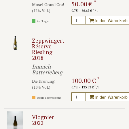
*
50.00 €
Mosel Grand Cru!
(12% Vol.)
*
0.75l - 66.67 €
/ l
in den Warenkorb
Auf Lager
Zeppwingert
Réserve
Riesling
2018
Immich-
Batterieberg
*
100.00 €
Die Krönung!
(13% Vol.)
*
0.75l - 133.33 €
/ l
in den Warenkorb
Wenig Lagerbestand
Viognier
2022