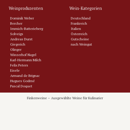
Weinproduzenten
Wein-Kategorien
Dominik Weber
Deutschland
Bercher
Frankreich
Immich-Batterieberg
Italien
Solveigs
Österreich
Andreas Durst
Gutscheine
Giegerich
nach Weingut
Olinger
Winzerhof Nagel
Karl-Hermann Milch
Felix Peters
Eisele
Armand de Brignac
Hugues Godmé
Pascal Doquet
Tarlant
Philipponnat
Finkenweine – Ausgewählte Weine für Kulinarier
Domaine Latour-Giraud
Jerome Castagnier
Domaine Vrignaud
Domaine Comtes Lafon
Domaine Joblot
Nicolas Maillet