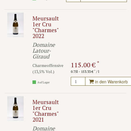
Meursault
1er Cru
"Charmes"
2022
Domaine
Latour-
Giraud
*
115.00 €
Charmeoffensive
(13,5% Vol.)
*
0.75l - 153.33 €
/ l
in den Warenkorb
Auf Lager
Meursault
1er Cru
"Charmes"
2021
Domaine