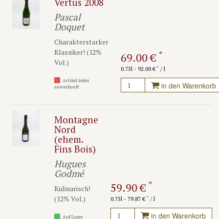
Vertus 2008
Pascal
Doquet
Charakterstarker
Klassiker! (12%
*
69.00 €
Vol.)
*
0.75l - 92.00 €
/ l
Artikel leider
in den Warenkorb
ausverkauft
Montagne
Nord
(ehem.
Fins Bois)
Hugues
Godmé
*
59.90 €
Kulinarisch!
(12% Vol.)
*
0.75l - 79.87 €
/ l
in den Warenkorb
Auf Lager