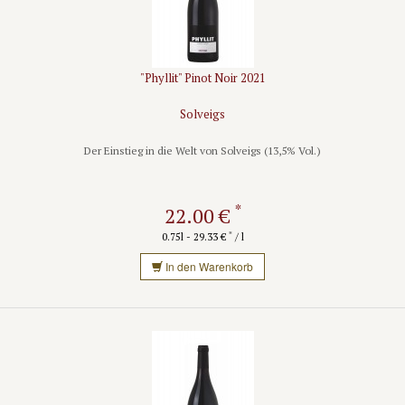
"Phyllit" Pinot Noir 2021
Solveigs
Der Einstieg in die Welt von Solveigs (13,5% Vol.)
*
22.00 €
*
0.75l - 29.33 €
/ l
In den Warenkorb