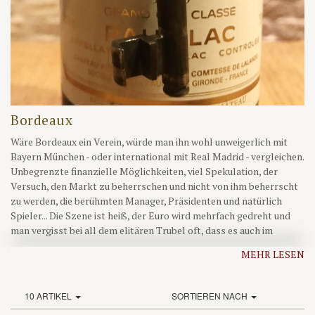
Bordeaux
Wäre Bordeaux ein Verein, würde man ihn wohl unweigerlich mit
Bayern München - oder international mit Real Madrid - vergleichen.
Unbegrenzte finanzielle Möglichkeiten, viel Spekulation, der
Versuch, den Markt zu beherrschen und nicht von ihm beherrscht
zu werden, die berühmten Manager, Präsidenten und natürlich
Spieler... Die Szene ist heiß, der Euro wird mehrfach gedreht und
man vergisst bei all dem elitären Trubel oft, dass es auch im
Bordelais noch ein paar handwerklich arbeitende Weingüter gibt,
MEHR LESEN
die es zu entdecken gilt. Besucher dieses Internetauftrittes kennen
sicher noch die Zeiten als man sich zumindest jeden Bordeaux
wenigstens ein Mal im Leben leisten konnte. Doch diese Zeiten
10 ARTIKEL
SORTIEREN NACH
scheinen vorbei. Das Gute daran ist aber, dass
heute viele der Weine