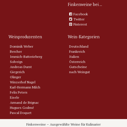
Finkenweine bei ...
Facebook
Twitter
Pinterest
Weinproduzenten
Wein-Kategorien
Dominik Weber
Deutschland
Bercher
Frankreich
Immich-Batterieberg
Italien
Solveigs
Österreich
Andreas Durst
Gutscheine
Giegerich
nach Weingut
Olinger
Winzerhof Nagel
Karl-Hermann Milch
Felix Peters
Eisele
Armand de Brignac
Hugues Godmé
Pascal Doquet
Tarlant
Philipponnat
Finkenweine – Ausgewählte Weine für Kulinarier