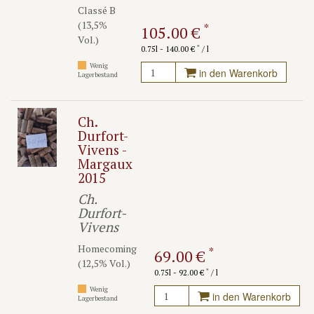
Classé B
(13,5%
*
105.00 €
Vol.)
*
0.75l - 140.00 €
/ l
Wenig
in den Warenkorb
Lagerbestand
Ch.
Durfort-
Vivens -
Margaux
2015
Ch.
Durfort-
Vivens
Homecoming
*
69.00 €
(12,5% Vol.)
*
0.75l - 92.00 €
/ l
Wenig
in den Warenkorb
Lagerbestand