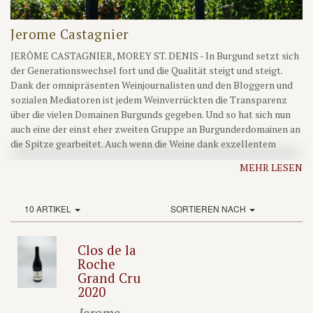
Jerome Castagnier
JERÔME CASTAGNIER, MOREY ST. DENIS - In Burgund setzt sich
der Generationswechsel fort und die Qualität steigt und steigt.
Dank der omnipräsenten Weinjournalisten und den Bloggern und
sozialen Mediatoren ist jedem Weinverrückten die Transparenz
über die vielen Domainen Burgunds gegeben. Und so hat sich nun
auch eine der einst eher zweiten Gruppe an Burgunderdomainen an
die Spitze gearbeitet. Auch wenn die Weine dank exzellentem
Weinbergsbesitz nie enttäuschten und stets von Frucht
MEHR LESEN
gekennzeichnet waren, fehlte ihnen im Vergleich mit den besten
des Ortes (Groffier, Dujac usw.) der letzte Kick an Tiefe, an
Mineralität und an Größe. Seit Jerome, Trompeter des
10 ARTIKEL
SORTIEREN NACH
Nationalcorps, die Familiendomaine leitet, hat sich die gute
Qualität noch einmal signifikant gesteigert: biodynamischer
Anbau, geringe Erträge, minimalinvasiver Ausbau im Keller und
Clos de la
schonende Abfüllung mit sehr wenig Schwefel ergeben dank
Roche
einiger der bestsituiertesten Rebzeilen der Region, ein Großteil
Grand Cru
2020
davon als Grand Cru klassifiziert, herausragende Burgunder. Durch
die extrem geringen Produktionsmengen sind Burgunder dieser
Jerome