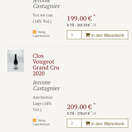
Qualität leider meist unbezahlbar geworden. Die gute Nachricht:
Castagnier
Wir bekommen zwar nur hömeopathische Mengen an
Yes we can
Einzelflaschen, können diese unseren wINeSIDERn aber zu sehr
*
199.00 €
(14% Vol.)
angemessenen Preisen offerieren. Wer zuerst kommt...
*
0.75l - 265.33 €
/ l
Wenig
in den Warenkorb
Lagerbestand
Clos
Vougeot
Grand Cru
2020
Jerome
Castagnier
Aus bester
Lage (14%
*
209.00 €
Vol.)
*
0.75l - 278.67 €
/ l
Wenig
in den Warenkorb
Lagerbestand