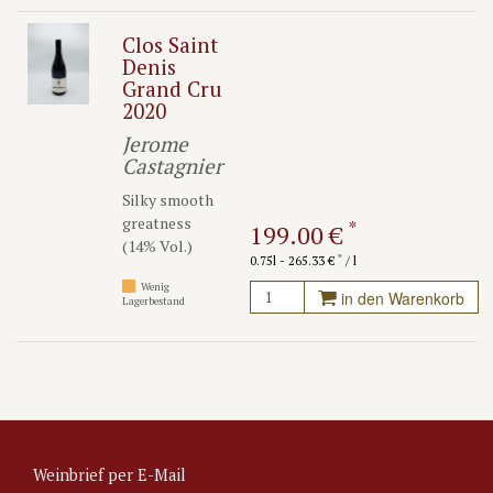
Clos Saint
Denis
Grand Cru
2020
Jerome
Castagnier
Silky smooth
greatness
*
199.00 €
(14% Vol.)
*
0.75l - 265.33 €
/ l
Wenig
in den Warenkorb
Lagerbestand
Weinbrief per E-Mail