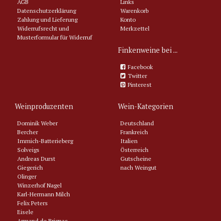
AGB
Links
Datenschutzerklärung
Warenkorb
Zahlung und Lieferung
Konto
Widerrufsrecht und
Merkzettel
Musterformular für Widerruf
Finkenweine bei ...
Facebook
Twitter
Pinterest
Weinproduzenten
Wein-Kategorien
Dominik Weber
Deutschland
Bercher
Frankreich
Immich-Batterieberg
Italien
Solveigs
Österreich
Andreas Durst
Gutscheine
Giegerich
nach Weingut
Olinger
Winzerhof Nagel
Karl-Hermann Milch
Felix Peters
Eisele
Armand de Brignac