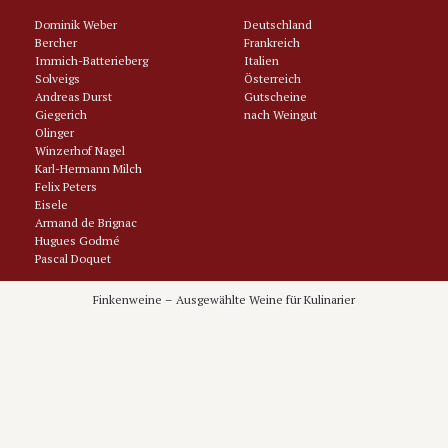
Dominik Weber
Deutschland
Bercher
Frankreich
Immich-Batterieberg
Italien
Solveigs
Österreich
Andreas Durst
Gutscheine
Giegerich
nach Weingut
Olinger
Winzerhof Nagel
Karl-Hermann Milch
Felix Peters
Eisele
Armand de Brignac
Hugues Godmé
Pascal Doquet
Tarlant
Philipponnat
Finkenweine – Ausgewählte Weine für Kulinarier
Domaine Latour-Giraud
Jerome Castagnier
Domaine Vrignaud
Domaine Comtes Lafon
Domaine Joblot
Nicolas Maillet
Vignobles Levet
Jean-Claude Marsanne