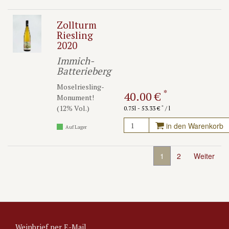
Zollturm
Riesling
2020
Immich-
Batterieberg
Moselriesling-
*
40.00 €
Monument!
(12% Vol.)
*
0.75l - 53.33 €
/ l
in den Warenkorb
Auf Lager
1
2
Weiter
Weinbrief per E-Mail