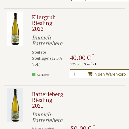
der Zurückhaltung. (C) C.S.
Ellergrub
Riesling
2022
Immich-
Batterieberg
Steilste
*
40.00 €
Steillage! (12,5%
Vol.)
*
0.75l - 53.33 €
/ l
in den Warenkorb
Auf Lager
Batterieberg
Riesling
2021
Immich-
Batterieberg
*
50.00 €
Wurzelecht!