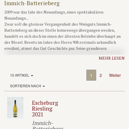
Immich-Batterieberg
2009 war das Jahr des Neuanfangs, eines spektakulären
Neuanfangs...
Zwar soll die gloriose Vergangenheit des Weinguts Immich-
Batterieberg an dieser Stelle keineswegs übergangen werden,
handelt es sich doch im einen der ältesten Betriebe überhaupt an
der Mosel. Bereits im Jahre des Herrn 908 erstmals urkundlich
erwähnt, atmet das Gut Geschichte pur. Seine grandiosen
Schiefersteillagen erinnern an längst verblichene Herren beinahe
MEHR LESEN
vergessener Ländereien und sein ungewöhnlicher zweiter
Namensteil rührt von der Meisterschaft des ehemaligen
Eigentümers Carl-August Immich im Umgang mit Expolsivstoffen
1
2
Weiter
10 ARTIKEL
her, mittels derer er Mitte des 19. Jahrhunderts die wichtigste
Monopollage des Hauses zumindest einigermaßen gangbar
SORTIEREN NACH
machte.
Die Methoden der Bewirtschaftung haben sich seither gottlob
Escheburg
maßgeblich geändert, geblieben ist ein reiches Erbe an
Riesling
erstklassigen Anbauflächen, das die legendäre "Preussische
2021
Lagenklassifizierung" bereits 1868 hochoffiziell honorierte.
Auf den unvergleichlichen und in der einschlägigen Literatur mehr
Immich-
als ausreichend beschriebenen Boom des Moselweines bis zum
Batterieberg