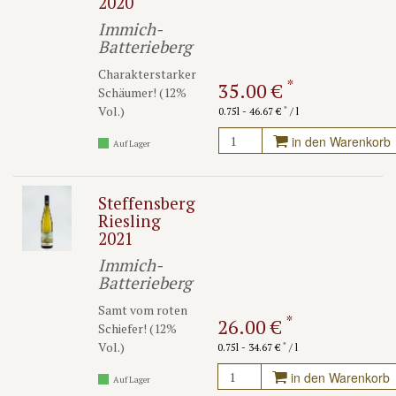
2020
Immich-
Batterieberg
Charakterstarker
*
35.00 €
Schäumer! (12%
Vol.)
*
0.75l - 46.67 €
/ l
in den Warenkorb
Auf Lager
Steffensberg
Riesling
2021
Immich-
Batterieberg
Samt vom roten
*
26.00 €
Schiefer! (12%
Vol.)
*
0.75l - 34.67 €
/ l
in den Warenkorb
Auf Lager