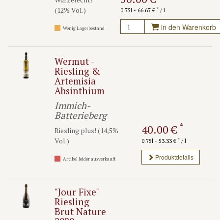
(12% Vol.)
*
0.75l - 66.67 €
/ l
in den Warenkorb
Wenig Lagerbestand
Wermut -
Riesling &
Artemisia
Absinthium
Immich-
Batterieberg
*
40.00 €
Riesling plus! (14,5%
Vol.)
*
0.75l - 53.33 €
/ l
Produktdetails
Artikel leider ausverkauft
"Jour Fixe"
Riesling
Brut Nature