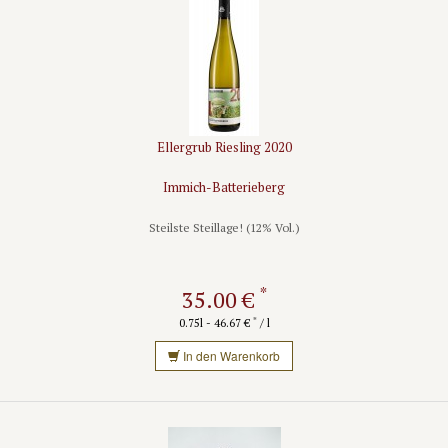
Ellergrub Riesling 2020
Immich-Batterieberg
Steilste Steillage! (12% Vol.)
*
35.00 €
*
0.75l - 46.67 €
/ l
In den Warenkorb