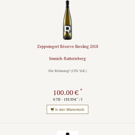
Zeppwingert Réserve Riesling 2018
Immich-Batterieberg
Die Krönung! (13% Vol.)
*
100.00 €
*
0.75l - 133.33 €
/ l
In den Warenkorb