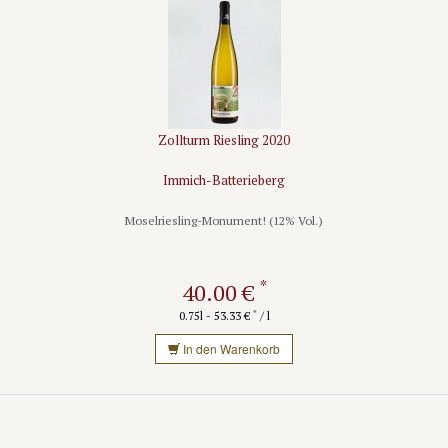
Zollturm Riesling 2020
Immich-Batterieberg
Moselriesling-Monument! (12% Vol.)
*
40.00 €
*
0.75l - 53.33 €
/ l
In den Warenkorb