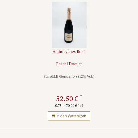
Anthocyanes Rosé
Pascal Doquet
Für ALLE Gender ;-) (12% Vol.)
*
52.50 €
*
0.75l - 70.00 €
/ l
In den Warenkorb