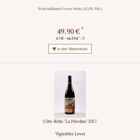
Sehr nahbarer Levet-Wein (12,5% Vol.)
*
49.90 €
*
0.75l - 66.53 €
/ l
In den Warenkorb
Côte-Rôtie "La Péroline" 2017
Vignobles Levet