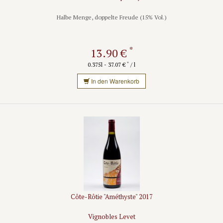
Halbe Menge, doppelte Freude (15% Vol.)
*
13.90 €
*
0.375l - 37.07 €
/ l
In den Warenkorb
Côte-Rôtie "Améthyste" 2017
Vignobles Levet