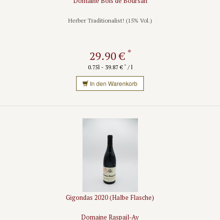
Domaine Bois de Boursan
Herber Traditionalist! (15% Vol.)
*
29.90 €
*
0.75l - 39.87 €
/ l
In den Warenkorb
Gigondas 2020 (Halbe Flasche)
Domaine Raspail-Ay