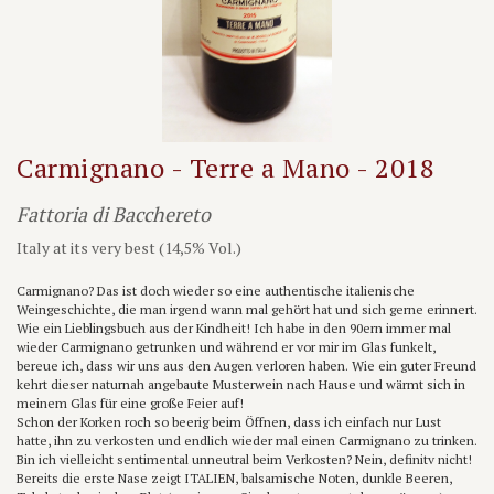
Carmignano - Terre a Mano - 2018
Fattoria di Bacchereto
Italy at its very best (14,5% Vol.)
Carmignano? Das ist doch wieder so eine authentische italienische
Weingeschichte, die man irgend wann mal gehört hat und sich gerne erinnert.
Wie ein Lieblingsbuch aus der Kindheit! Ich habe in den 90ern immer mal
wieder Carmignano getrunken und während er vor mir im Glas funkelt,
bereue ich, dass wir uns aus den Augen verloren haben. Wie ein guter Freund
kehrt dieser naturnah angebaute Musterwein nach Hause und wärmt sich in
meinem Glas für eine große Feier auf!
Schon der Korken roch so beerig beim Öffnen, dass ich einfach nur Lust
hatte, ihn zu verkosten und endlich wieder mal einen Carmignano zu trinken.
Bin ich vielleicht sentimental unneutral beim Verkosten? Nein, definitv nicht!
Bereits die erste Nase zeigt ITALIEN, balsamische Noten, dunkle Beeren,