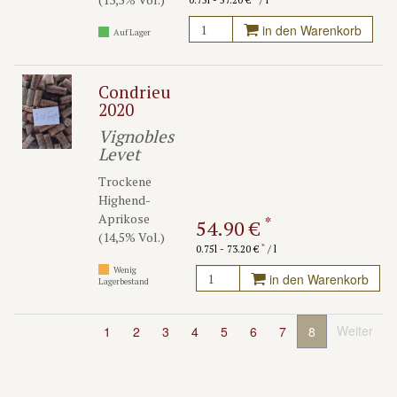
0.75l - 57.20 €
/ l
in den Warenkorb
Auf Lager
Condrieu
2020
Vignobles
Levet
Trockene
Highend-
Aprikose
*
54.90 €
(14,5% Vol.)
*
0.75l - 73.20 €
/ l
Wenig
in den Warenkorb
Lagerbestand
Weiter
1
2
3
4
5
6
7
8