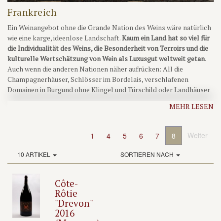
Frankreich
Ein Weinangebot ohne die Grande Nation des Weins wäre natürlich
wie eine karge, ideenlose Landschaft.
Kaum ein Land hat so viel für
die Individualität des Weins, die Besonderheit von Terroirs und die
kulturelle Wertschätzung von Wein als Luxusgut weltweit getan
.
Auch wenn die anderen Nationen näher aufrücken: All die
Champagnerhäuser, Schlösser im Bordelais, verschlafenen
Domainen in Burgund ohne Klingel und Türschild oder Landhäuser
entlang der großen Flüsse und Berge regen doch jeden Weinfreund
MEHR LESEN
zum Träumen und Schwelgen an.
Weiter
1
4
5
6
7
8
10 ARTIKEL
SORTIEREN NACH
Côte-
Rôtie
"Drevon"
2016