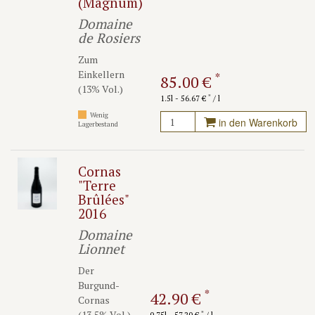
(Magnum)
Domaine
de Rosiers
Zum
Einkellern
*
85.00 €
(13% Vol.)
*
1.5l - 56.67 €
/ l
Wenig
in den Warenkorb
Lagerbestand
Cornas
"Terre
Brûlées"
2016
Domaine
Lionnet
Der
Burgund-
*
42.90 €
Cornas
(13,5% Vol.)
*