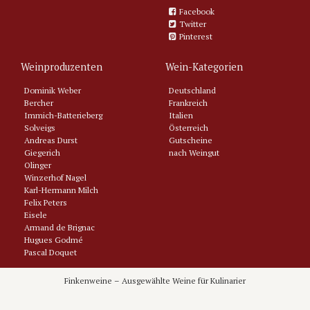
Facebook
Twitter
Pinterest
Weinproduzenten
Wein-Kategorien
Dominik Weber
Deutschland
Bercher
Frankreich
Immich-Batterieberg
Italien
Solveigs
Österreich
Andreas Durst
Gutscheine
Giegerich
nach Weingut
Olinger
Winzerhof Nagel
Karl-Hermann Milch
Felix Peters
Eisele
Armand de Brignac
Hugues Godmé
Pascal Doquet
Tarlant
Philipponnat
Finkenweine – Ausgewählte Weine für Kulinarier
Domaine Latour-Giraud
Jerome Castagnier