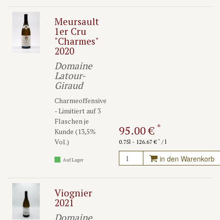
Meursault
1er Cru
"Charmes"
2020
Domaine
Latour-
Giraud
Charmeoffensive
- Limitiert auf 3
Flaschen je
*
95.00 €
Kunde (13,5%
Vol.)
*
0.75l - 126.67 €
/ l
in den Warenkorb
Auf Lager
Viognier
2021
Domaine