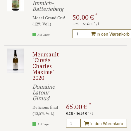
Immich-
Batterieberg
*
50.00 €
Mosel Grand Cru!
(12% Vol.)
*
0.75l - 66.67 €
/ l
in den Warenkorb
Auf Lager
Meursault
"Cuvée
Charles
Maxime"
2020
Domaine
Latour-
Giraud
*
65.00 €
Delicious final
(13,5% Vol.)
*
0.75l - 86.67 €
/ l
in den Warenkorb
Auf Lager