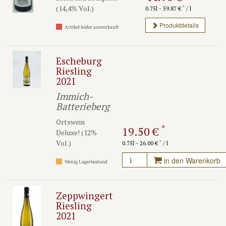
(14,4% Vol.)
*
0.75l - 59.87 €
/ l
Produktdetails
Artikel leider ausverkauft
Escheburg
Riesling
2021
Immich-
Batterieberg
Ortswein
*
19.50 €
Deluxe! (12%
Vol.)
*
0.75l - 26.00 €
/ l
in den Warenkorb
Wenig Lagerbestand
Zeppwingert
Riesling
2021