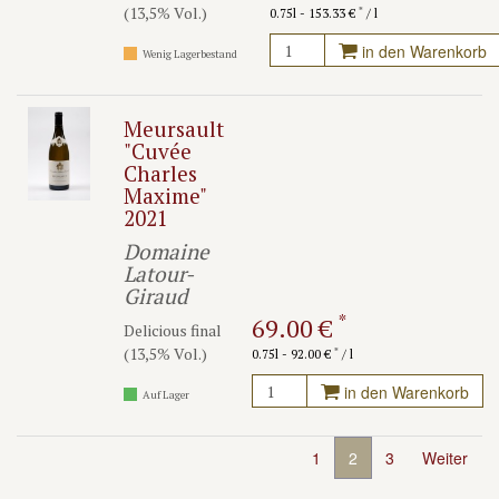
(13,5% Vol.)
*
0.75l - 153.33 €
/ l
in den Warenkorb
Wenig Lagerbestand
Meursault
"Cuvée
Charles
Maxime"
2021
Domaine
Latour-
Giraud
*
69.00 €
Delicious final
(13,5% Vol.)
*
0.75l - 92.00 €
/ l
in den Warenkorb
Auf Lager
1
2
3
Weiter