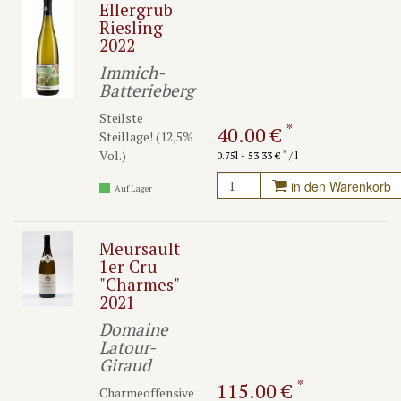
Ellergrub
Riesling
2022
Immich-
Batterieberg
Steilste
*
40.00 €
Steillage! (12,5%
Vol.)
*
0.75l - 53.33 €
/ l
in den Warenkorb
Auf Lager
Meursault
1er Cru
"Charmes"
2021
Domaine
Latour-
Giraud
*
115.00 €
Charmeoffensive