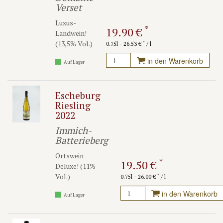
Verset
Luxus-
*
19.90 €
Landwein!
(13,5% Vol.)
*
0.75l - 26.53 €
/ l
in den Warenkorb
Auf Lager
Escheburg
Riesling
2022
Immich-
Batterieberg
Ortswein
*
19.50 €
Deluxe! (11%
Vol.)
*
0.75l - 26.00 €
/ l
in den Warenkorb
Auf Lager