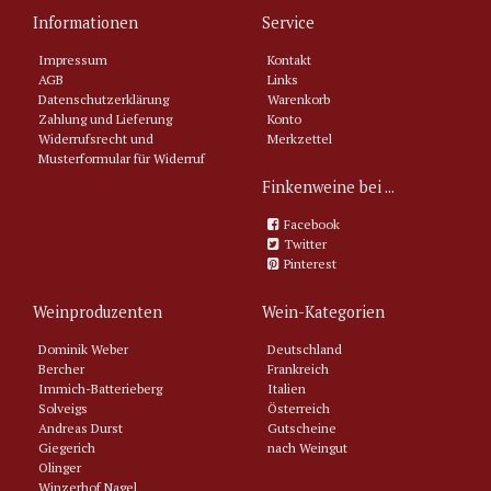
Informationen
Service
Impressum
Kontakt
AGB
Links
Datenschutzerklärung
Warenkorb
Zahlung und Lieferung
Konto
Widerrufsrecht und
Merkzettel
Musterformular für Widerruf
Finkenweine bei ...
Facebook
Twitter
Pinterest
Weinproduzenten
Wein-Kategorien
Dominik Weber
Deutschland
Bercher
Frankreich
Immich-Batterieberg
Italien
Solveigs
Österreich
Andreas Durst
Gutscheine
Giegerich
nach Weingut
Olinger
Winzerhof Nagel